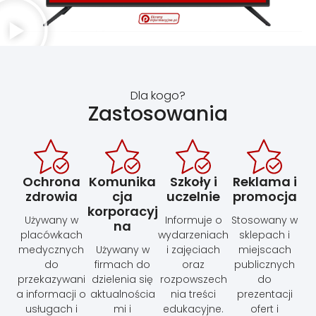
Dla kogo?
Zastosowania
Ochrona
Komunika
Szkoły i
Reklama i
zdrowia
cja
uczelnie
promocja
korporacyj
Używany w
Informuje o
Stosowany w
na
placówkach
wydarzeniach
sklepach i
medycznych
Używany w
i zajęciach
miejscach
do
firmach do
oraz
publicznych
przekazywani
dzielenia się
rozpowszech
do
a informacji o
aktualnościa
nia treści
prezentacji
usługach i
mi i
edukacyjne.
ofert i