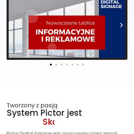
Tworzony z pasją
System Pictor jest
S
k
a
l
o
w
a
l
n
y
Pictor Digital Signage jest opracowany przez zespół