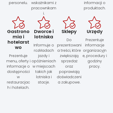
personelu.
wskaźnikami z
informacji o
pracownikam
produktach.
i.
Gastrono
Dworce i
Sklepy
Urzędy
mia i
lotniska
Do
Prezentuje
hotelarst
Informuje o
prezentowani
informacje
wo
rozkładach
a treści, które
organizacyjn
Prezentuje
jazdy i
zwiększają
e, procedury i
menu, oferty i
opóźnieniach
sprzedaż
godziny
informacje o
w miejscach
oraz
pracy.
dostępności
takich jak
poprawiają
w
lotniska i
doświadczeni
restauracjac
stacje.
a zakupowe.
h i hotelach.