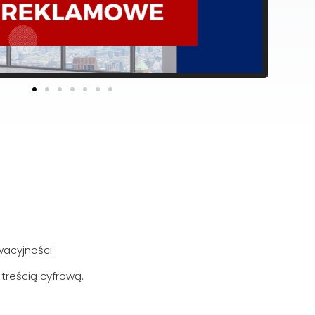
o
w
a
l
n
y
wacyjności.
treścią cyfrową.