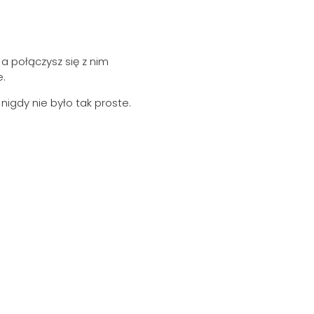
a połączysz się z nim
.
igdy nie było tak proste.