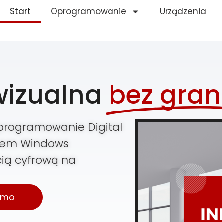
Start
Oprogramowanie
Urządzenia
wizualna
bez gran
programowanie Digital
mem Windows
cią cyfrową na
rmo