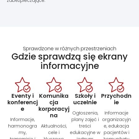
zabezpieczające.
Sprawdzone w różnych przestrzeniach
Gdzie sprawdzą się ekrany
informacyjne
Eventy i
Komunika
Szkoły i
Przychodn
konferencj
cja
uczelnie
ie
e
korporacyj
Ogłoszenia,
Informacje
na
Informacje,
plany zajęć i
organizacyjn
harmonogra
Aktualności,
treści
e, edukacja
my,
cele i
edukacyjne w
pacjentów i
transmisje i
kluczowe
jednym
komunikaty