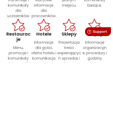
komunikaty
informacje
miejscu.
bieżące.
dla
dla
uczestników.
pracowników.
Restaurac
Hotele
Sklepy
Urzędy
je
Informacje
Prezentacja
Informacje
Menu,
dla gości,
treści
organizacyjn
promocje i
oferta hotelu i
wspierającyc
e, procedury i
komunikaty
komunikacja
h sprzedaż i
godziny
widoczne dla
wizualna.
decyzje
obsługi.
gości.
zakupowe.
Każda przestrzeń ma inne potrzeby. Zobacz, jak ekrany
informacyjne sprawdzają się w różnych branżach.
Zastosowania Digital Signage