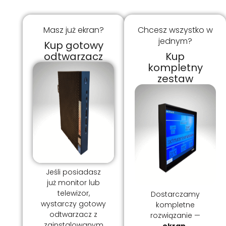
Masz już ekran?
Chcesz wszystko w
jednym?
Kup gotowy
odtwarzacz
Kup
kompletny
zestaw
Jeśli posiadasz
już monitor lub
telewizor,
Dostarczamy
wystarczy gotowy
kompletne
odtwarzacz z
rozwiązanie —
zainstalowanym