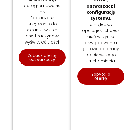
ekran,
oprogramowanie
odtwarzacz i
m.
konfigurację
Podłączasz
systemu
.
urządzenie do
To najlepsza
ekranu i w kilka
opcja, jeśli chcesz
chwil zaczynasz
mieć wszystko
wyświetlać treści.
przygotowane i
gotowe do pracy
od pierwszego
Zobacz ofertę
odtwarzaczy
uruchomienia.
Zapytaj o
ofertę